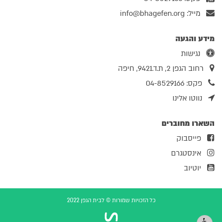
מייל:
info@bhagefen.org
מידע והגעה
נגישות
רחוב הגפן 2, ת.ד.9421, חיפה
פקס: 04-8529166
נווטו אלינו
השארו מחוברים
פייסבוק
אינסטגרם
יוטיוב
כל הזכויות שמורות © לבית הגפן 2022