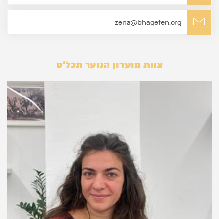
zena@bhagefen.org
צוות מועדון הנוער תכל'ס