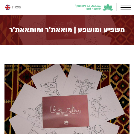
שפות
משפיע ומושפע | מואאת'ר ומותאאת'ר