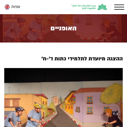
שפות
האופניים
ההצגה מיועדת לתלמידי כתות ד'-ח'