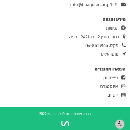
מייל:
info@bhagefen.org
מידע והגעה
נגישות
רחוב הגפן 2, ת.ד.9421, חיפה
פקס: 04-8529166
נווטו אלינו
השארו מחוברים
פייסבוק
אינסטגרם
יוטיוב
כל הזכויות שמורות © לבית הגפן 2022