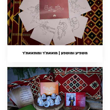
משפיע ומושפע | מואאת'ר ומותאאת'ר