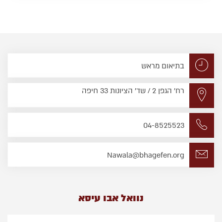
בתיאום מראש
רח' הגפן 2 / שד' הציונות 33 חיפה
04-8525523
Nawala@bhagefen.org
נוואל אבו עיסא