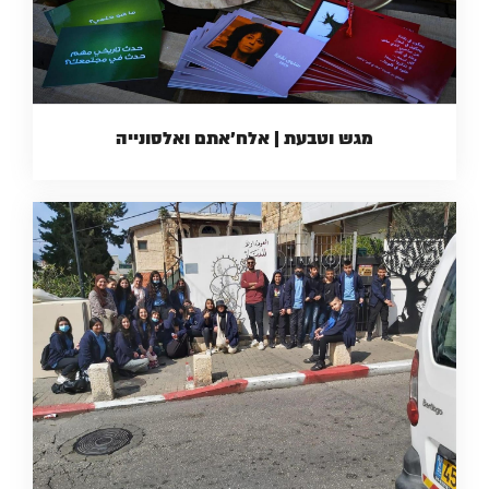
מגש וטבעת | אלח'אתם ואלסונייה