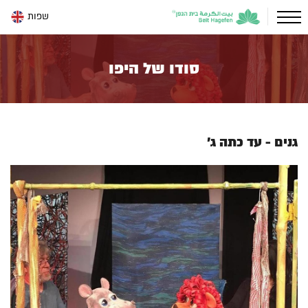
שפות
סודו של היפו
גנים - עד כתה ג'